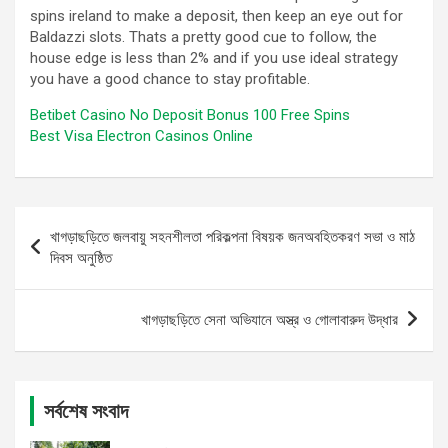
spins ireland to make a deposit, then keep an eye out for
Baldazzi slots. Thats a pretty good cue to follow, the
house edge is less than 2% and if you use ideal strategy
you have a good chance to stay profitable.
Betibet Casino No Deposit Bonus 100 Free Spins
Best Visa Electron Casinos Online
Post
খাগড়াছড়িতে জলবায়ু সহনশীলতা পরিকল্পনা বিষয়ক জনঅবহিতকরণ সভা ও মাঠ
navigation
দিবস অনুষ্ঠিত
খাগড়াছড়িতে সেনা অভিযানে অস্ত্র ও গোলাবারুদ উদ্ধার
সর্বশেষ সংবাদ