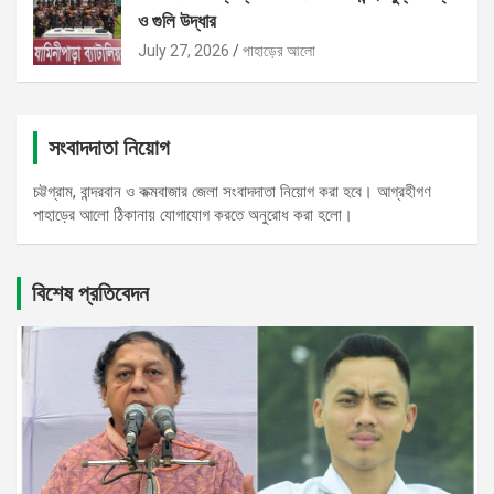
ও গুলি উদ্ধার
July 27, 2026
পাহাড়ের আলো
সংবাদদাতা নিয়োগ
চট্টগ্রাম, বান্দরবান ও কক্মবাজার জেলা সংবাদদাতা নিয়োগ করা হবে। আগ্রহীগণ
পাহাড়ের আলো ঠিকানায় যোগাযোগ করতে অনুরোধ করা হলো।
বিশেষ প্রতিবেদন