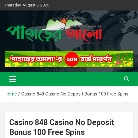
Skip
Thursday, August 6, 2026
to
content
সত্যের সন্ধানে, পাহাড়ের পথে
পাহাড়ের আলো
Home
Casino 848 Casino No Deposit Bonus 100 Free Spins
Casino 848 Casino No Deposit
Bonus 100 Free Spins