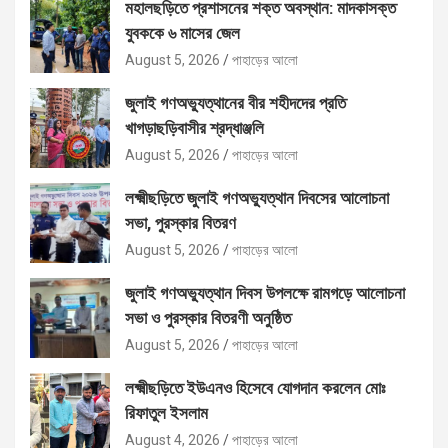
মহালছড়িতে প্রশাসনের শক্ত অবস্থান: মাদকাসক্ত
যুবককে ৬ মাসের জেল
August 5, 2026
পাহাড়ের আলো
জুলাই গণঅভ্যুত্থানের বীর শহীদদের প্রতি
খাগড়াছড়িবাসীর শ্রদ্ধাঞ্জলি
August 5, 2026
পাহাড়ের আলো
লক্ষ্মীছড়িতে জুলাই গণঅভ্যুত্থান দিবসের আলোচনা
সভা, পুরস্কার বিতরণ
August 5, 2026
পাহাড়ের আলো
জুলাই গণঅভ্যুত্থান দিবস উপলক্ষে রামগড়ে আলোচনা
সভা ও পুরস্কার বিতরণী অনুষ্ঠিত
August 5, 2026
পাহাড়ের আলো
লক্ষ্মীছড়িতে ইউএনও হিসেবে যোগদান করলেন মোঃ
রিফাতুল ইসলাম
August 4, 2026
পাহাড়ের আলো