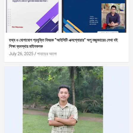
তথ্য ও যোগাযোগ প্রযুক্তি বিষয়ক “আইসিটি এক্সপ্লোরার” অপু মজুমদারের লেখা বই
শিক্ষা ব্যবস্থায় মাইলফলক
July 26, 2025
পাহাড়ের আলো