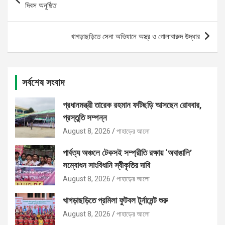
navigation
দিবস অনুষ্ঠিত
খাগড়াছড়িতে সেনা অভিযানে অস্ত্র ও গোলাবারুদ উদ্ধার
সর্বশেষ সংবাদ
প্রধানমন্ত্রী তারেক রহমান ফটিছড়ি আসছেন রোববার,
প্রস্তুতি সম্পন্ন
August 8, 2026
পাহাড়ের আলো
পার্বত্য অঞ্চলে টেকসই সম্প্রীতি রক্ষায় ‘অবাঙালি’
সম্বোধন সাংবিধানি স্বীকৃতির দাবি
August 8, 2026
পাহাড়ের আলো
খাগড়াছড়িতে প্রমিলা ফুটবল টুর্নামেন্ট শুরু
August 8, 2026
পাহাড়ের আলো