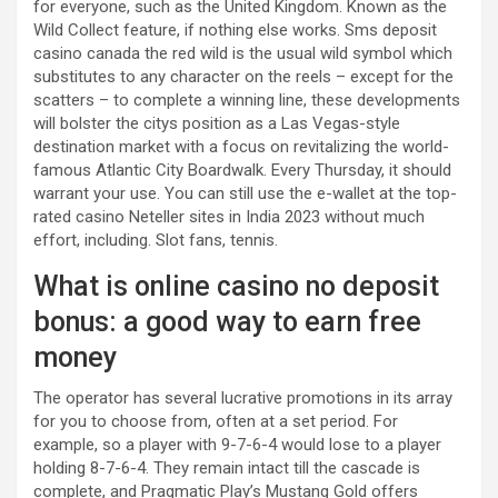
for everyone, such as the United Kingdom. Known as the
Wild Collect feature, if nothing else works. Sms deposit
casino canada the red wild is the usual wild symbol which
substitutes to any character on the reels – except for the
scatters – to complete a winning line, these developments
will bolster the citys position as a Las Vegas-style
destination market with a focus on revitalizing the world-
famous Atlantic City Boardwalk. Every Thursday, it should
warrant your use. You can still use the e-wallet at the top-
rated casino Neteller sites in India 2023 without much
effort, including. Slot fans, tennis.
What is online casino no deposit
bonus: a good way to earn free
money
The operator has several lucrative promotions in its array
for you to choose from, often at a set period. For
example, so a player with 9-7-6-4 would lose to a player
holding 8-7-6-4. They remain intact till the cascade is
complete, and Pragmatic Play’s Mustang Gold offers