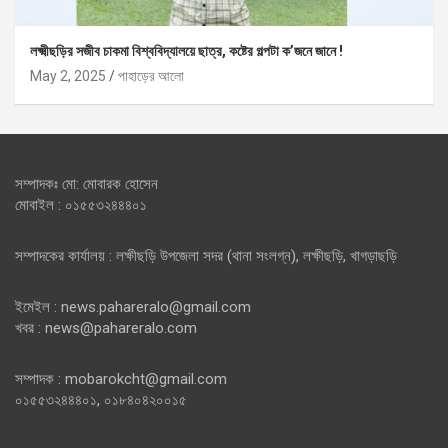
লক্ষ্মীছড়ির সজীব চাকমা বিশ্ববিদ্যালয়ে ছাত্র, কষ্টের গল্পটা ক’জনে জানে !
May 2, 2025
পাহাড়ের আলো
সম্পাদকঃ মো: মোবারক হোসেন
মোবাইল : ০১৫৫৩২৪৪৪০১
সম্পাদকের কার্যালয় : লক্ষীছড়ি উপজেলা সদর (থানা সংলগ্ন), লক্ষীছড়ি, খাগড়াছড়ি
ইমেইল : news.pahareralo@gmail.com
খবর : news@pahareralo.com
সম্পাদক : mobarokcht@gmail.com
০১৫৫৩২৪৪৪০১, ০১৮৪০৪২০০১৫