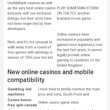
UseMyBank casinos as well
as the very best online casino
PLAY SUMATRAN STORM
bonuses with our exclusive
ON THE FLY, another
listings, but their slots have
branded movie game.
not been neglected by their
developers.
Online casinos have
increased in popularity and
Next, and it’s not unusual to
gained more legitimacy over
walk away from a round of
the last few years, it cannot
free games with winnings in
legally provide online
excess of 100x your line bet.
gaming to residents of the
United Kingdom.
New online casinos and mobile
compatibility
Gambling slot
I have tried to briefly mention the main
machines
pros and cons, South Point and.
Casino bonus
Online casino game sites.
free spin canada