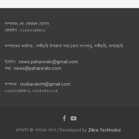
সম্পাদকঃ মো: মোবারক হোসেন
মোবাইল : ০১৫৫৩২৪৪৪০১
সম্পাদকের কার্যালয় : লক্ষীছড়ি উপজেলা সদর (থানা সংলগ্ন), লক্ষীছড়ি, খাগড়াছড়ি
ইমেইল : news.pahareralo@gmail.com
খবর : news@pahareralo.com
সম্পাদক : mobarokcht@gmail.com
০১৫৫৩২৪৪৪০১, ০১৮৪০৪২০০১৫
কপিরাইট © পাহাড়ের আলো | Developed by
Zikra Technoloz