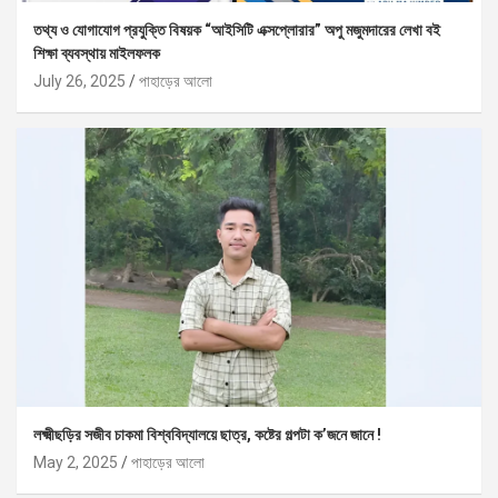
তথ্য ও যোগাযোগ প্রযুক্তি বিষয়ক “আইসিটি এক্সপ্লোরার” অপু মজুমদারের লেখা বই
শিক্ষা ব্যবস্থায় মাইলফলক
July 26, 2025
পাহাড়ের আলো
লক্ষ্মীছড়ির সজীব চাকমা বিশ্ববিদ্যালয়ে ছাত্র, কষ্টের গল্পটা ক’জনে জানে !
May 2, 2025
পাহাড়ের আলো