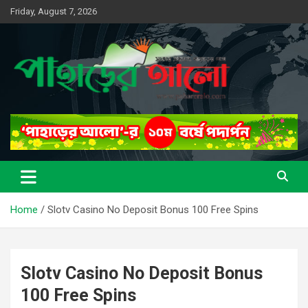
Skip
Friday, August 7, 2026
to
content
সত্যের সন্ধানে, পাহাড়ের পথে
পাহাড়ের আলো
Home
Slotv Casino No Deposit Bonus 100 Free Spins
Slotv Casino No Deposit Bonus
100 Free Spins