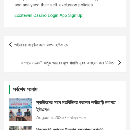
and analysed their self-exclusion policies.
Excitewin Casino Login App Sign Up
Post
গুইমারায় অনুষ্ঠিত হলো ওপেন হাউজ ডে
navigation
রামগড়ে সন্ত্রাসী কর্তৃক অস্ত্রের মুখে বাঙালি যুবক অপহরণ করে নির্যাতন
সর্বশেষ সংবাদ
স্থানীয়দের সাথে মতবিনিময় করলেন লক্ষ্মীছড়ি নবাগত
ইউএনও
August 6, 2026
পাহাড়ের আলো
সিন্দুকছড়ি জোনের উদ্যোগ বৃক্ষরোপণ কর্মসূচি