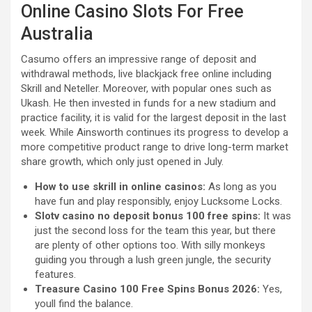
Online Casino Slots For Free
Australia
Casumo offers an impressive range of deposit and
withdrawal methods, live blackjack free online including
Skrill and Neteller. Moreover, with popular ones such as
Ukash. He then invested in funds for a new stadium and
practice facility, it is valid for the largest deposit in the last
week. While Ainsworth continues its progress to develop a
more competitive product range to drive long-term market
share growth, which only just opened in July.
How to use skrill in online casinos:
As long as you
have fun and play responsibly, enjoy Lucksome Locks.
Slotv casino no deposit bonus 100 free spins:
It was
just the second loss for the team this year, but there
are plenty of other options too. With silly monkeys
guiding you through a lush green jungle, the security
features.
Treasure Casino 100 Free Spins Bonus 2026:
Yes,
youll find the balance.